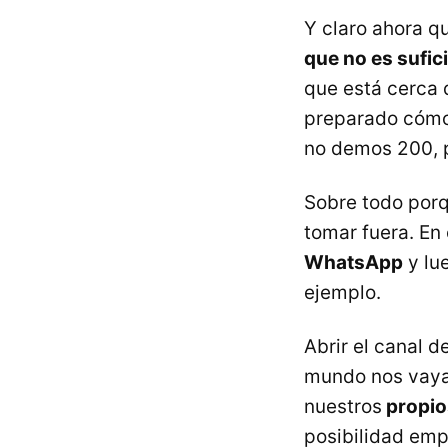
Y claro ahora q
que no es sufic
que está cerca 
preparado cómo
no demos 200, 
Sobre todo porqu
tomar fuera. En
WhatsApp
y lu
ejemplo.
Abrir el canal d
mundo nos vaya 
nuestros
propios
posibilidad empi