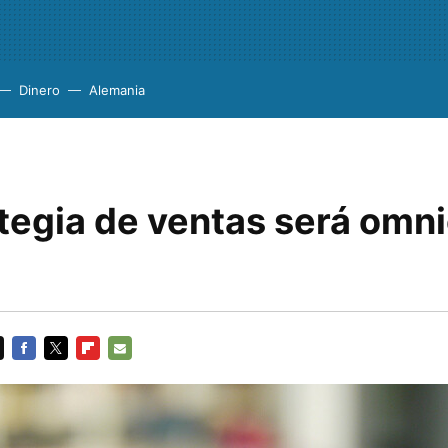
Dinero
Alemania
tegia de ventas será omni
FACEBOOK
TWITTER
FLIPBOARD
E-
MAIL