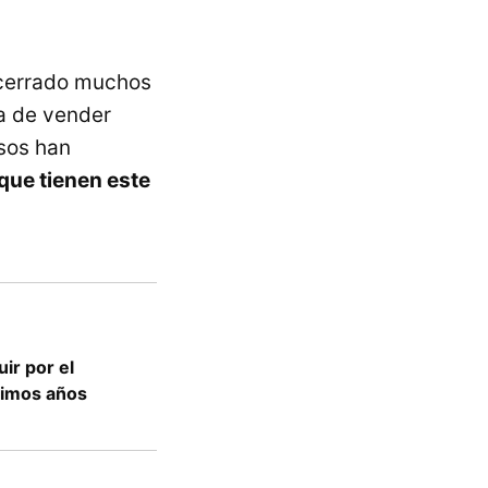
 cerrado muchos
ia de vender
asos han
que tienen este
ir por el
ximos años