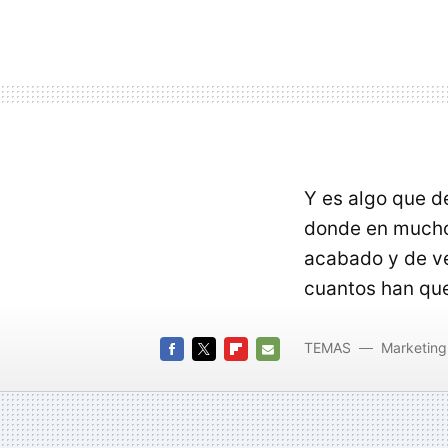
Y es algo que de
donde en muchos
acabado y de v
cuantos han qu
TEMAS
Marketing
FACEBOOK
TWITTER
FLIPBOARD
E-
MAIL