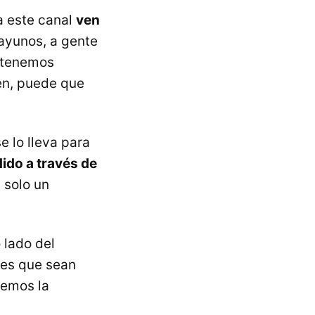
a este canal
ven
sayunos, a gente
, tenemos
en, puede que
e lo lleva para
dido a través de
 solo un
 lado del
 es que sean
cemos la