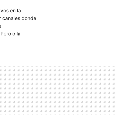
evos en la
r canales donde
a
 Pero o
la