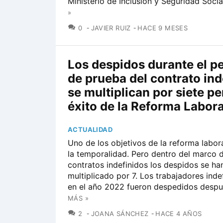
Ministerio de Inclusión y Seguridad Social,
»
COMENTARIOS
0
JAVIER RUIZ
HACE 9 MESES
Los despidos durante el p
de prueba del contrato ind
se multiplican por siete pe
éxito de la Reforma Labora
ACTUALIDAD
Uno de los objetivos de la reforma labora
la temporalidad. Pero dentro del marco d
contratos indefinidos los despidos se ha
multiplicado por 7. Los trabajadores inde
en el año 2022 fueron despedidos despué
MÁS »
COMENTARIOS
2
JOANA SÁNCHEZ
HACE 4 AÑOS