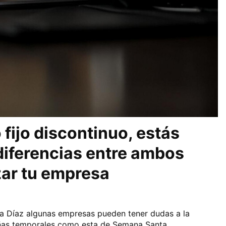
fijo discontinuo, estás
 diferencias entre ambos
izar tu empresa
a Díaz algunas empresas pueden tener dudas a la
añas temporales como esta de Semana Santa.