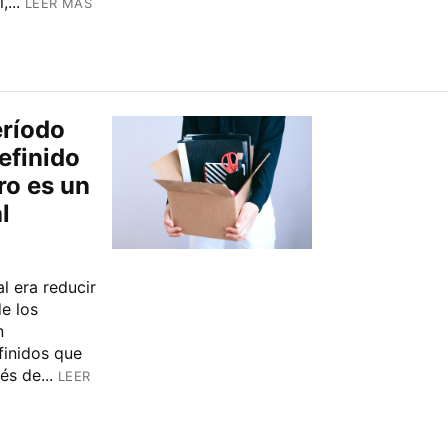
...
LEER MÁS
eríodo
efinido
ro es un
l
l era reducir
e los
n
finidos que
s de...
LEER