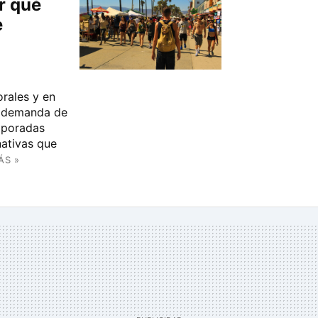
r qué
e
orales y en
la demanda de
mporadas
rnativas que
ÁS »