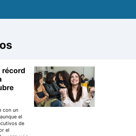
dos
 récord
a
ubre
e con un
 aunque el
ecutivos de
r el