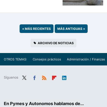
«
MÁS RECIENTES
MÁS ANTIGUAS
»
ARCHIVO DE NOTICIAS
OTROS TEMAS:
Consejos prácticos
Administración / Finanzas
Síguenos
Twit
Fac
RSS
Flip
Link
ter
ebo
boa
edIn
ok
rd
En Pymes y Autonomos hablamos de...