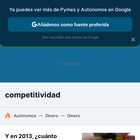
Ya puedes ver más de Pymes y Autonomos en Google
FISCALIDAD Y CONTABILIDAD
KIT DIGITAL
RENTA
AG
Añádenos como fuente preferida
Solo necesitas una cuenta de Google
×
competitividad
HOY SE HABLA DE
Autónomos
Dinero
Dinero
Y en 2013, ¿cuánto