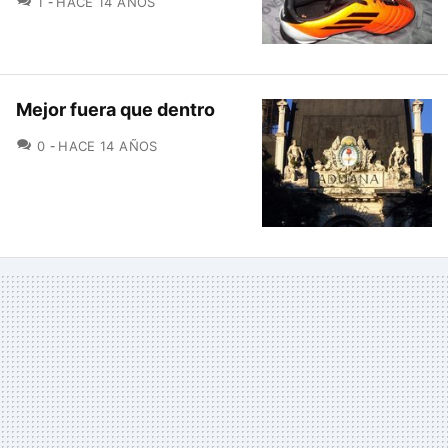
1
HACE 14 AÑOS
Mejor fuera que dentro
COMENTARIOS
0
HACE 14 AÑOS