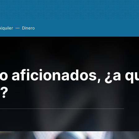
Alquiler
Dinero
o aficionados, ¿a q
a?