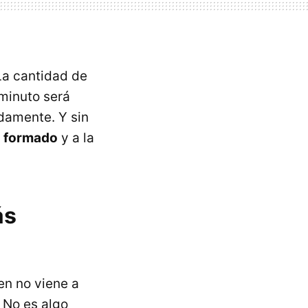
La cantidad de
 minuto será
damente. Y sin
s formado
y a la
ás
en no viene a
. No es algo