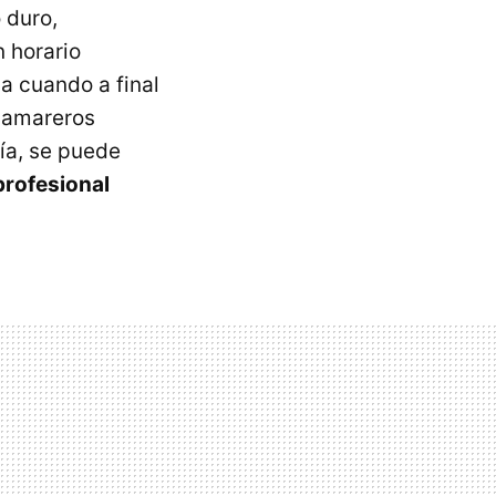
 duro,
 horario
a cuando a final
 camareros
ría, se puede
profesional