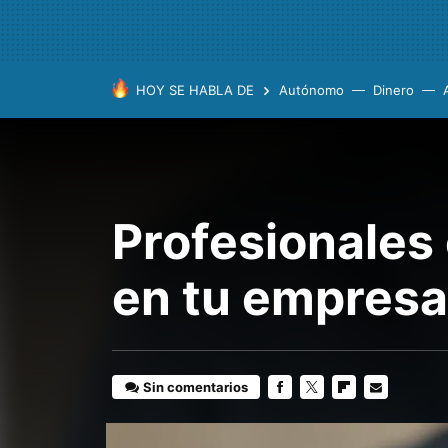
HOY SE HABLA DE
Autónomo
Dinero
Profesionales 
en tu empres
Sin comentarios
FACEBOOK
TWITTER
FLIPBOARD
E-
MAIL