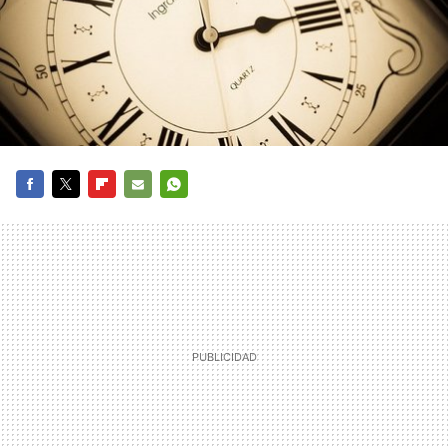
FACEBOOK
TWITTER
FLIPBOARD
E-
WHATSAPP
MAIL