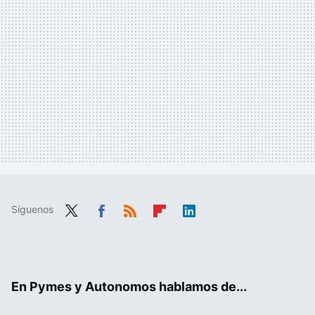
Síguenos
Twit
Fac
RSS
Flip
Link
ter
ebo
boa
edIn
ok
rd
En Pymes y Autonomos hablamos de...