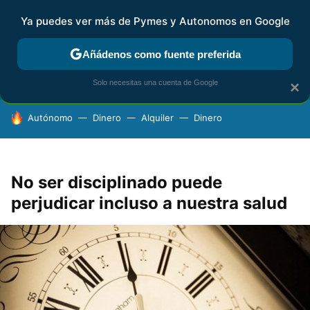
Ya puedes ver más de Pymes y Autonomos en Google
FISCALIDAD Y CONTABILIDAD
KIT DIGITAL
RENTA
AG
Añádenos como fuente preferida
Solo necesitas una cuenta de Google
×
HOY SE HABLA DE
Autónomo
Dinero
Alquiler
Dinero
No ser disciplinado puede
perjudicar incluso a nuestra salud