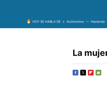
HOY SE HABLA DE
Autónomos
Hacienda
La mujer
FACEBOOK
TWITTER
FLIPBOARD
E-
MAIL