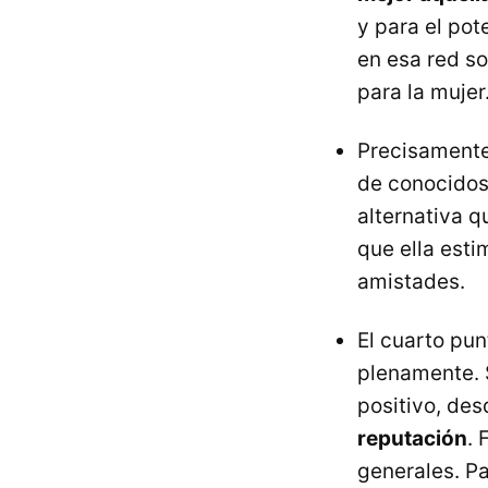
y para el pot
en esa red s
para la mujer
Precisamente 
de conocidos
alternativa q
que ella esti
amistades.
El cuarto pu
plenamente. S
positivo, de
reputación
. 
generales. Pa