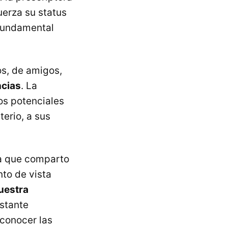
uerza su status
 fundamental
os, de amigos,
ncias
. La
os potenciales
erio, a sus
sa que comparto
nto de vista
uestra
astante
 conocer las