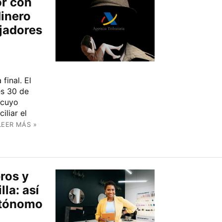
or con
dinero
ajadores
final. El
es 30 de
 cuyo
iliar el
LEER MÁS »
ros y
la: así
utónomo