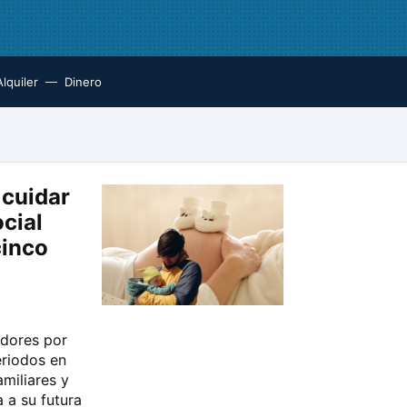
Alquiler
Dinero
 cuidar
ocial
cinco
adores por
eriodos en
miliares y
 a su futura