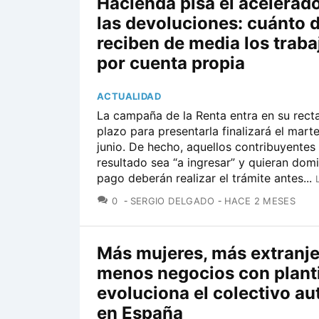
Hacienda pisa el acelerad
las devoluciones: cuánto 
reciben de media los trab
por cuenta propia
ACTUALIDAD
La campaña de la Renta entra en su recta 
plazo para presentarla finalizará el mart
junio. De hecho, aquellos contribuyentes
resultado sea “a ingresar” y quieran domic
pago deberán realizar el trámite antes...
COMENTARIOS
0
SERGIO DELGADO
HACE 2 MESES
Más mujeres, más extranje
menos negocios con plantil
evoluciona el colectivo a
en España