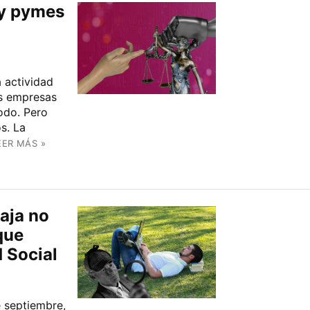
 y pymes
a actividad
s empresas
todo. Pero
os. La
EER MÁS »
baja no
que
d Social
e septiembre,