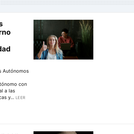
s
rno
idad
es Autónomos
Autónomo con
l a las
as y...
LEER