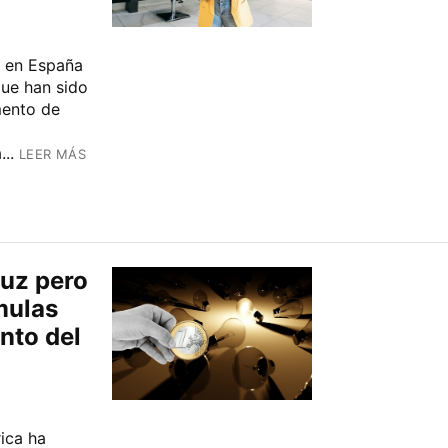
a en España
que han sido
mento de
..
LEER MÁS
luz pero
mulas
nto del
rica ha