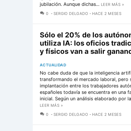
jubilación. Aunque dichas...
LEER MÁS »
COMENTARIOS
0
SERGIO DELGADO
HACE 2 MESES
Sólo el 20% de los autón
utiliza IA: los oficios tradi
y físicos van a salir ganan
ACTUALIDAD
No cabe duda de que la inteligencia artifi
transformando el mercado laboral, pero 
implantación entre los trabajadores aut
españoles todavía se encuentra en una 
inicial. Según un análisis elaborado por la
LEER MÁS »
COMENTARIOS
0
SERGIO DELGADO
HACE 2 MESES