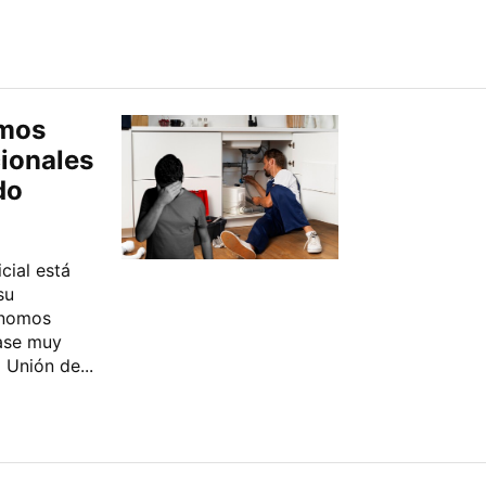
omos
cionales
do
cial está
su
ónomos
fase muy
 Unión de...