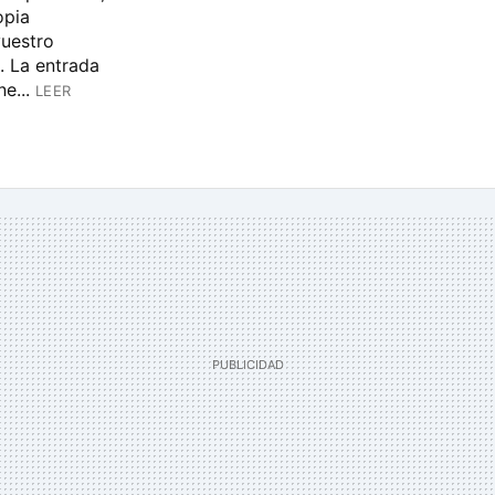
opia
vuestro
. La entrada
e...
LEER