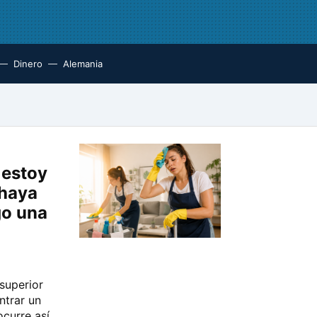
Dinero
Alemania
 estoy
 haya
go una
superior
ntrar un
curre así.