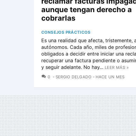
reclamar facturas impaga
aunque tengan derecho a
cobrarlas
CONSEJOS PRÁCTICOS
Es una realidad que afecta, tristemente,
autónomos. Cada año, miles de profesion
obligados a decidir entre iniciar una rec
recuperar una factura pendiente o asumir
y seguir adelante. No hay...
LEER MÁS »
COMENTARIOS
0
SERGIO DELGADO
HACE UN MES