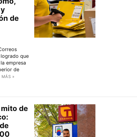
omo,
 y
ón de
 Correos
 logrado que
n la empresa
perior de
 MÁS »
mito de
co:
 de
000