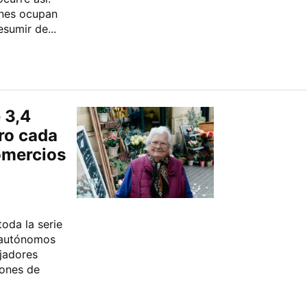
nes ocupan
sumir de...
 3,4
ro cada
omercios
toda la serie
s autónomos
jadores
lones de