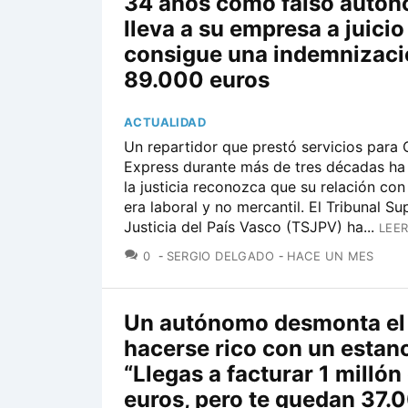
34 años como falso autón
lleva a su empresa a juicio
consigue una indemnizaci
89.000 euros
ACTUALIDAD
Un repartidor que prestó servicios para
Express durante más de tres décadas ha
la justicia reconozca que su relación co
era laboral y no mercantil. El Tribunal Su
Justicia del País Vasco (TSJPV) ha...
LEER
COMENTARIOS
0
SERGIO DELGADO
HACE UN MES
Un autónomo desmonta el 
hacerse rico con un estan
“Llegas a facturar 1 millón
euros, pero te quedan 37.