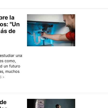
re la
os: "Un
más de
estudiar una
nes como,
ad un futuro
as, muchos
S »
de