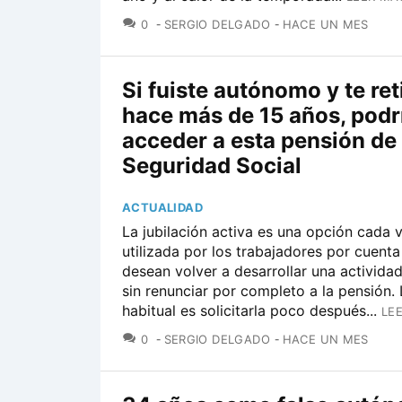
COMENTARIOS
0
SERGIO DELGADO
HACE UN MES
Si fuiste autónomo y te ret
hace más de 15 años, podr
acceder a esta pensión de 
Seguridad Social
ACTUALIDAD
La jubilación activa es una opción cada
utilizada por los trabajadores por cuent
desean volver a desarrollar una activid
sin renunciar por completo a la pensión.
habitual es solicitarla poco después...
LE
COMENTARIOS
0
SERGIO DELGADO
HACE UN MES