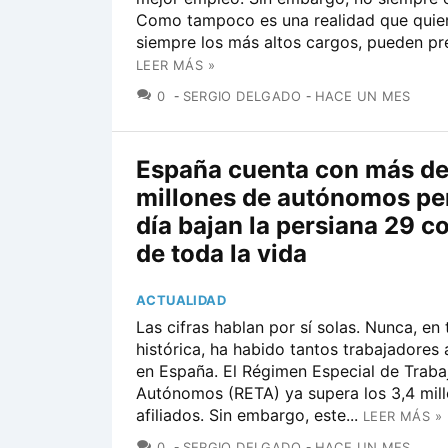
Como tampoco es una realidad que quie
siempre los más altos cargos, pueden pre
LEER MÁS »
COMENTARIOS
0
SERGIO DELGADO
HACE UN MES
España cuenta con más de
millones de autónomos pe
día bajan la persiana 29 c
de toda la vida
ACTUALIDAD
Las cifras hablan por sí solas. Nunca, en 
histórica, ha habido tantos trabajadore
en España. El Régimen Especial de Traba
Autónomos (RETA) ya supera los 3,4 mil
afiliados. Sin embargo, este...
LEER MÁS »
COMENTARIOS
0
SERGIO DELGADO
HACE UN MES