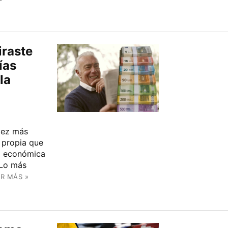
iraste
ías
la
 vez más
a propia que
ad económica
 Lo más
ER MÁS »