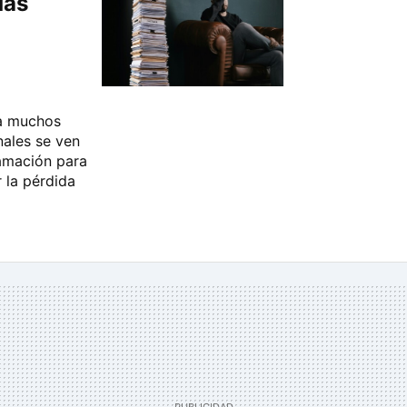
das
 a muchos
ales se ven
lamación para
 la pérdida