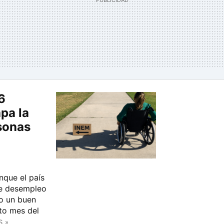
6
apa la
rsonas
nque el país
de desempleo
do un buen
to mes del
S »