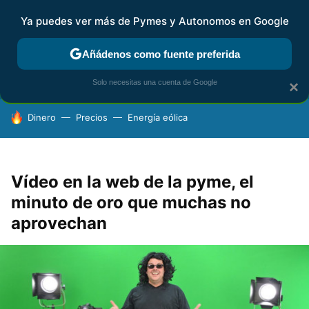
Ya puedes ver más de Pymes y Autonomos en Google
FISCALIDAD Y CONTABILIDAD
KIT DIGITAL
RENTA
AG
Añádenos como fuente preferida
Solo necesitas una cuenta de Google
×
HOY SE HABLA DE
Dinero
Precios
Energía eólica
Vídeo en la web de la pyme, el
minuto de oro que muchas no
aprovechan