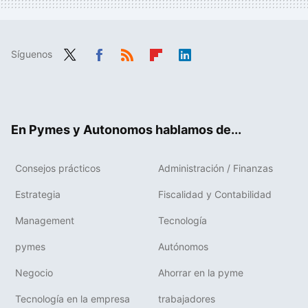
Síguenos
Twit
Fac
RSS
Flip
Link
ter
ebo
boa
edIn
ok
rd
En Pymes y Autonomos hablamos de...
Consejos prácticos
Administración / Finanzas
Estrategia
Fiscalidad y Contabilidad
Management
Tecnología
pymes
Autónomos
Negocio
Ahorrar en la pyme
Tecnología en la empresa
trabajadores