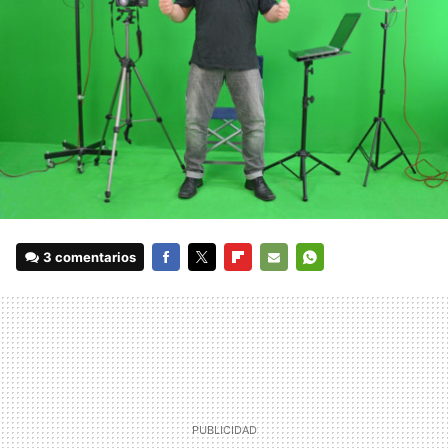
3 comentarios
FACEBOOK
TWITTER
FLIPBOARD
E-
WHATSAPP
MAIL