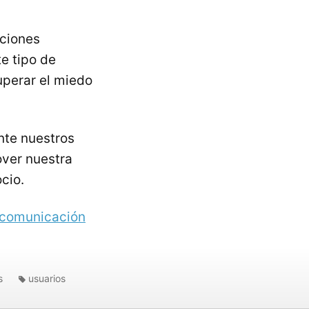
aciones
te tipo de
uperar el miedo
nte nuestros
over nuestra
cio.
 comunicación
s
usuarios