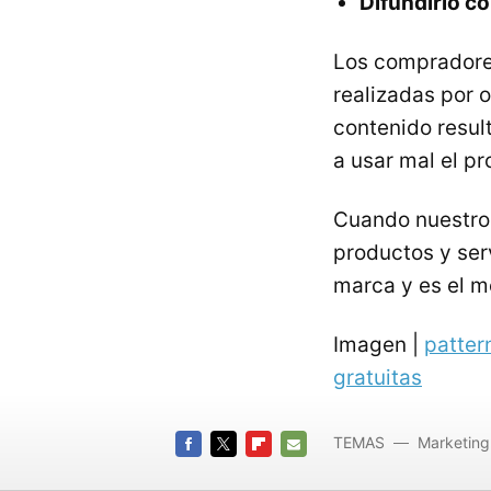
Difundirlo co
Los compradores
realizadas por o
contenido resul
a usar mal el pr
Cuando nuestros
productos y ser
marca y es el m
Imagen |
patter
gratuitas
TEMAS
Marketing
FACEBOOK
TWITTER
FLIPBOARD
E-