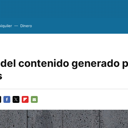
Alquiler
Dinero
 del contenido generado p
s
FACEBOOK
TWITTER
FLIPBOARD
E-
MAIL