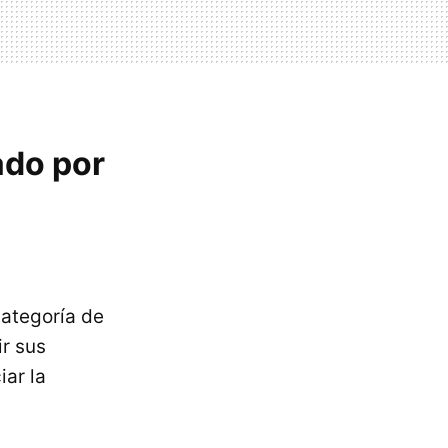
ado por
categoría de
r sus
ar la