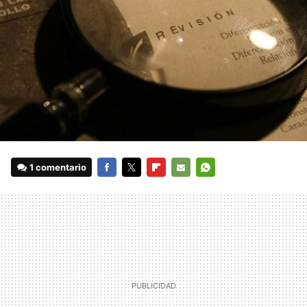
1 comentario
FACEBOOK
TWITTER
FLIPBOARD
E-
WHATSAPP
MAIL