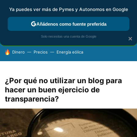
Ya puedes ver más de Pymes y Autonomos en Google
FISCALIDAD Y CONTABILIDAD
KIT DIGITAL
RENTA
AG
Añádenos como fuente preferida
Solo necesitas una cuenta de Google
×
HOY SE HABLA DE
Dinero
Precios
Energía eólica
¿Por qué no utilizar un blog para
hacer un buen ejercicio de
transparencia?