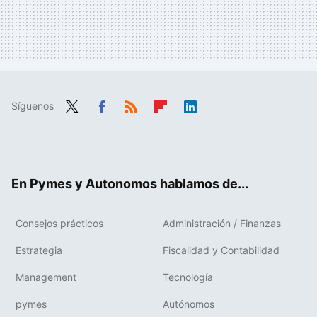
Síguenos
Twit
Fac
RSS
Flip
Link
ter
ebo
boa
edIn
ok
rd
En Pymes y Autonomos hablamos de...
Consejos prácticos
Administración / Finanzas
Estrategia
Fiscalidad y Contabilidad
Management
Tecnología
pymes
Autónomos