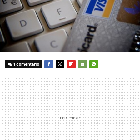
1 comentario
FACEBOOK
TWITTER
FLIPBOARD
E-
WHATSAPP
MAIL