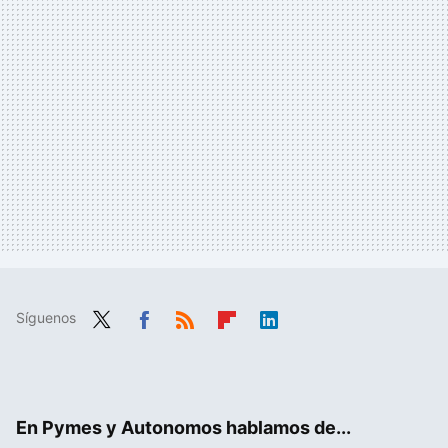
Síguenos
Twit
Fac
RSS
Flip
Link
ter
ebo
boa
edIn
ok
rd
En Pymes y Autonomos hablamos de...