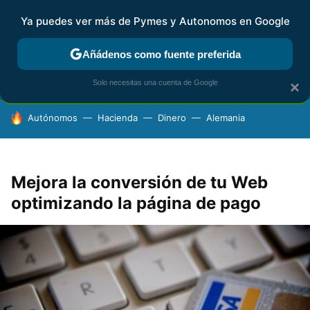
Ya puedes ver más de Pymes y Autonomos en Google
FISCALIDAD Y CONTABILIDAD
KIT DIGITAL
RENTA
AG
Añádenos como fuente preferida
Solo necesitas una cuenta de Google
×
HOY SE HABLA DE
Autónomos
Hacienda
Dinero
Alemania
Mejora la conversión de tu Web
optimizando la página de pago