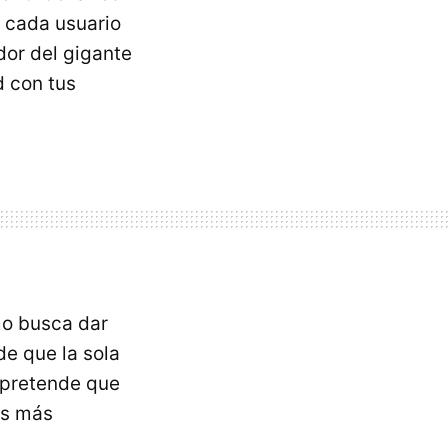
e cada usuario
dor del gigante
d con tus
mo busca dar
de que la sola
 pretende que
os más