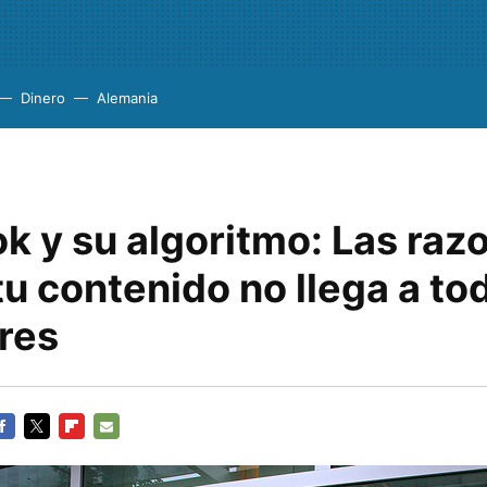
Dinero
Alemania
k y su algoritmo: Las raz
tu contenido no llega a to
res
ACEBOOK
TWITTER
FLIPBOARD
E-
MAIL