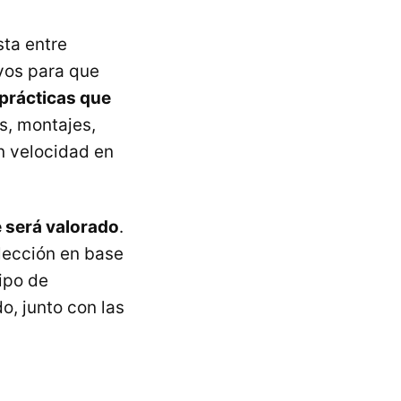
sta entre
vos para que
prácticas que
, montajes,
n velocidad en
e será valorado
.
elección en base
tipo de
o, junto con las