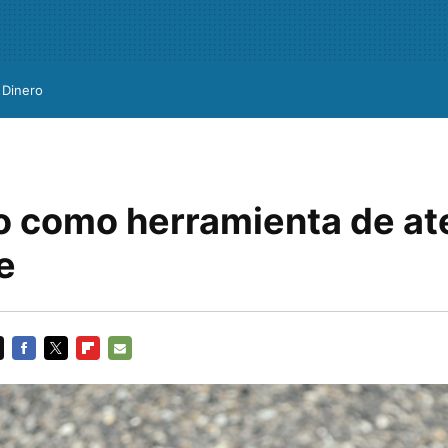
Dinero
eo como herramienta de at
e
FACEBOOK
TWITTER
FLIPBOARD
E-
MAIL