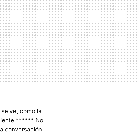
 se ve', como la
liente.****** No
na conversación.