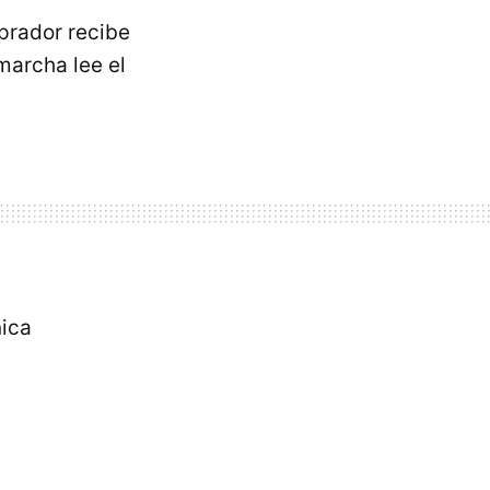
rador recibe
marcha lee el
nica