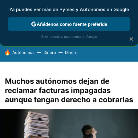
Ya puedes ver más de Pymes y Autonomos en Google
FISCALIDAD Y CONTABILIDAD
KIT DIGITAL
RENTA
AG
Añádenos como fuente preferida
Solo necesitas una cuenta de Google
×
HOY SE HABLA DE
Autónomos
Dinero
Dinero
Muchos autónomos dejan de
reclamar facturas impagadas
aunque tengan derecho a cobrarlas