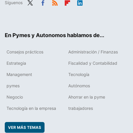
Síguenos
Twit
Fac
RSS
Flip
Link
ter
ebo
boa
edIn
ok
rd
En Pymes y Autonomos hablamos de...
Consejos prácticos
Administración / Finanzas
Estrategia
Fiscalidad y Contabilidad
Management
Tecnología
pymes
Autónomos
Negocio
Ahorrar en la pyme
Tecnología en la empresa
trabajadores
VER MÁS TEMAS