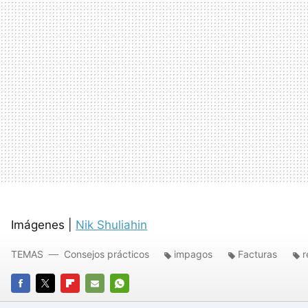
Imágenes |
Nik Shuliahin
TEMAS
Consejos prácticos
impagos
Facturas
r
FACEBOOK
TWITTER
FLIPBOARD
E-
WHATSAPP