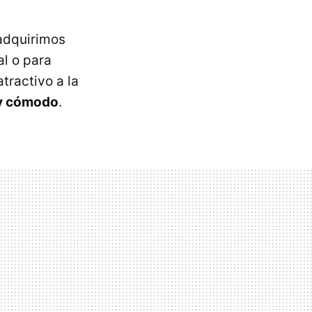
adquirimos
l o para
tractivo a la
 y cómodo
.