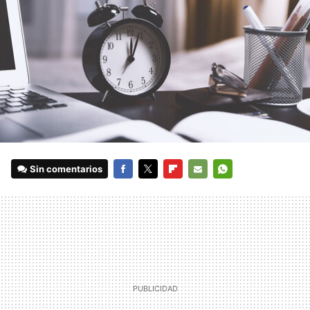
Sin comentarios
FACEBOOK
TWITTER
FLIPBOARD
E-
WHATSAPP
MAIL