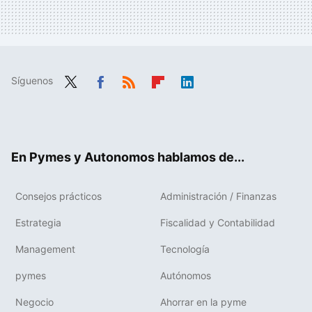
Síguenos
Twit
Fac
RSS
Flip
Link
ter
ebo
boa
edIn
ok
rd
En Pymes y Autonomos hablamos de...
Consejos prácticos
Administración / Finanzas
Estrategia
Fiscalidad y Contabilidad
Management
Tecnología
pymes
Autónomos
Negocio
Ahorrar en la pyme