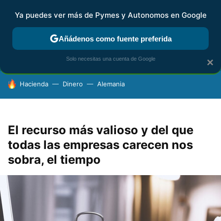
Ya puedes ver más de Pymes y Autonomos en Google
FISCALIDAD Y CONTABILIDAD
KIT DIGITAL
RENTA
AG
Añádenos como fuente preferida
Solo necesitas una cuenta de Google
×
HOY SE HABLA DE
Hacienda
Dinero
Alemania
El recurso más valioso y del que
todas las empresas carecen nos
sobra, el tiempo