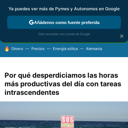
Ya puedes ver más de Pymes y Autonomos en Google
FISCALIDAD Y CONTABILIDAD
KIT DIGITAL
RENTA
AG
Añádenos como fuente preferida
Solo necesitas una cuenta de Google
×
HOY SE HABLA DE
Dinero
Precios
Energía eólica
Alemania
Por qué desperdiciamos las horas
más productivas del día con tareas
intrascendentes