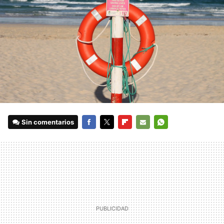
Sin comentarios
FACEBOOK
TWITTER
FLIPBOARD
E-
WHATSAPP
MAIL