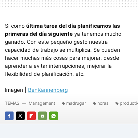
Si como
última tarea del día planificamos las
primeras del día siguiente
ya tenemos mucho
ganado. Con este pequeño gesto nuestra
capacidad de trabajo se multiplica. Se pueden
hacer muchas más cosas para mejorar, desde
aprender a evitar interrupciones, mejorar la
flexibilidad de planificación, etc.
Imagen |
BenKannenberg
TEMAS
Management
madrugar
horas
producti
FACEBOOK
TWITTER
FLIPBOARD
E-
WHATSAPP
MAIL