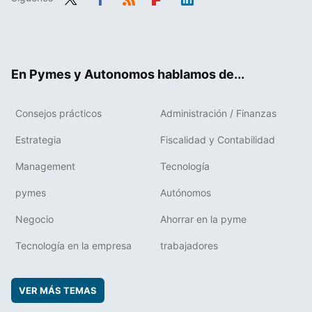
Twit
Fac
RSS
Flip
Link
ter
ebo
boa
edIn
ok
rd
En Pymes y Autonomos hablamos de...
Consejos prácticos
Administración / Finanzas
Estrategia
Fiscalidad y Contabilidad
Management
Tecnología
pymes
Autónomos
Negocio
Ahorrar en la pyme
Tecnología en la empresa
trabajadores
VER MÁS TEMAS