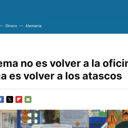
Dinero
Alemania
ema no es volver a la oficin
 es volver a los atascos
ACEBOOK
TWITTER
FLIPBOARD
E-
MAIL