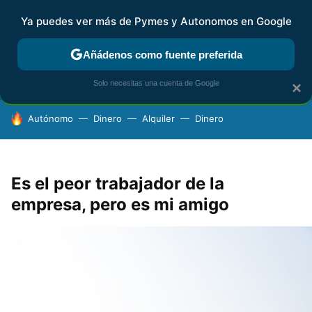
Ya puedes ver más de Pymes y Autonomos en Google
FISCALIDAD Y CONTABILIDAD
KIT DIGITAL
RENTA
AG
Añádenos como fuente preferida
Solo necesitas una cuenta de Google
×
HOY SE HABLA DE
Autónomo
Dinero
Alquiler
Dinero
Es el peor trabajador de la
empresa, pero es mi amigo