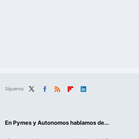
Síguenos
Twit
Fac
RSS
Flip
Link
ter
ebo
boa
edIn
ok
rd
En Pymes y Autonomos hablamos de...