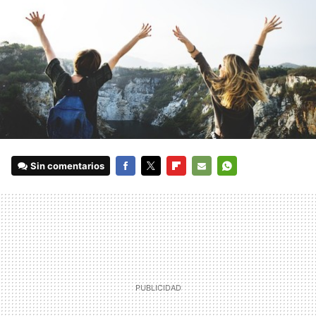
Sin comentarios
FACEBOOK
TWITTER
FLIPBOARD
E-
WHATSAPP
MAIL