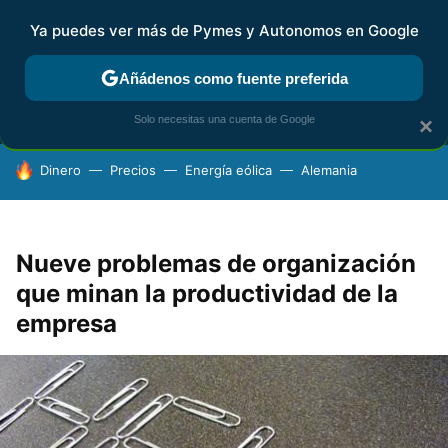
Ya puedes ver más de Pymes y Autonomos en Google
MENÚ
NUEVO
Añádenos como fuente preferida
FISCALIDAD Y CONTABILIDAD
KIT DIGITAL
RENTA
AG
Solo necesitas una cuenta de Google
×
HOY SE HABLA DE
Dinero
Precios
Energía eólica
Alemania
Nueve problemas de organización
que minan la productividad de la
empresa