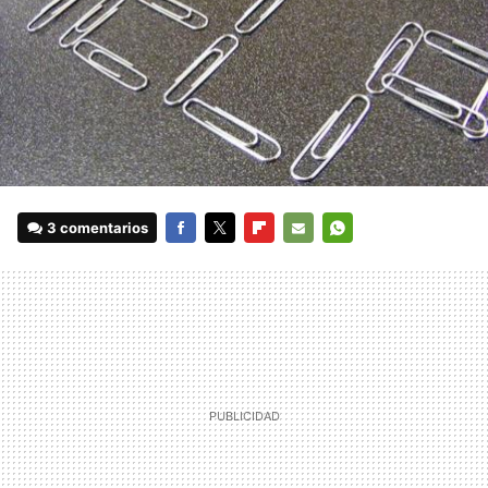
3 comentarios
FACEBOOK
TWITTER
FLIPBOARD
E-
WHATSAPP
MAIL