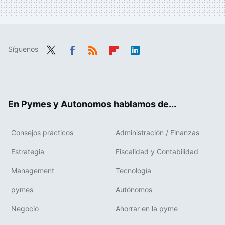
Síguenos
Twit
Fac
RSS
Flip
Link
ter
ebo
boa
edIn
ok
rd
En Pymes y Autonomos hablamos de...
Consejos prácticos
Administración / Finanzas
Estrategia
Fiscalidad y Contabilidad
Management
Tecnología
pymes
Autónomos
Negocio
Ahorrar en la pyme