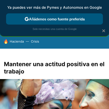
Ya puedes ver más de Pymes y Autonomos en Google
FISCALIDAD Y CONTABILIDAD
KIT DIGITAL
RENTA
AG
Añádenos como fuente preferida
Solo necesitas una cuenta de Google
×
HOY SE HABLA DE
Hacienda
Crisis
Mantener una actitud positiva en el
trabajo