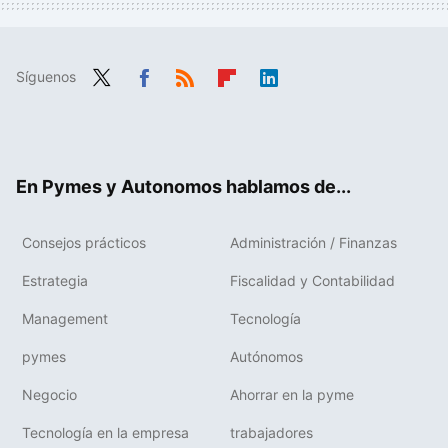
Síguenos
Twit
Fac
RSS
Flip
Link
ter
ebo
boa
edIn
ok
rd
En Pymes y Autonomos hablamos de...
Consejos prácticos
Administración / Finanzas
Estrategia
Fiscalidad y Contabilidad
Management
Tecnología
pymes
Autónomos
Negocio
Ahorrar en la pyme
Tecnología en la empresa
trabajadores