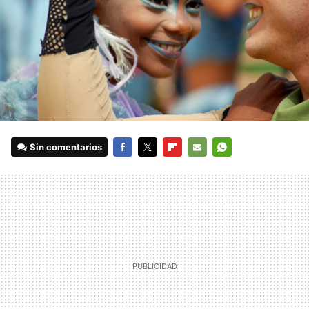
Sin comentarios
FACEBOOK
TWITTER
FLIPBOARD
E-
WHATSAPP
MAIL