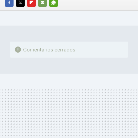
FACEBOOK
TWITTER
FLIPBOARD
E-
WHATSAPP
MAIL
Comentarios cerrados