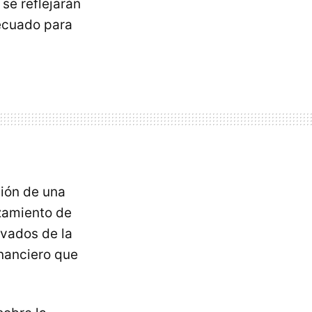
se reflejarán
decuado para
ción de una
nzamiento de
ivados de la
inanciero que