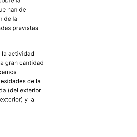
sobre la
que han de
n de la
ades previstas
la actividad
na gran cantidad
ebemos
esidades de la
a (del exterior
exterior) y la