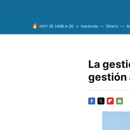
HOY SE HABLA DE
Hacienda
Dinero
A
La gest
gestión 
FACEBOOK
TWITTER
FLIPBOARD
E-
MAIL