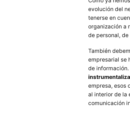
Como ya hemos t
evolución del n
tenerse en cue
organización a 
de personal, de 
También debemos
empresarial se 
de información.
instrumentaliza
empresa, esos c
al interior de l
comunicación in