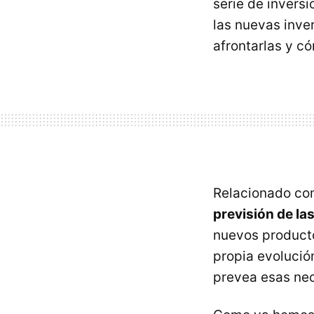
serie de invers
las nuevas inve
afrontarlas y có
Relacionado con
previsión de la
nuevos producto
propia evolució
prevea esas nec