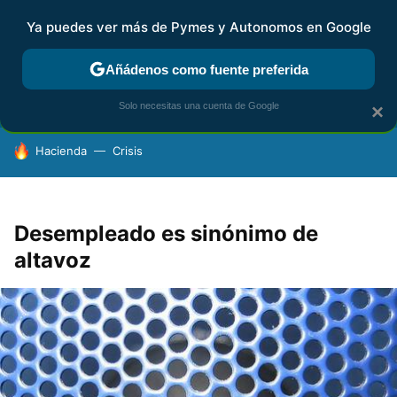
Ya puedes ver más de Pymes y Autonomos en Google
FISCALIDAD Y CONTABILIDAD
KIT DIGITAL
RENTA
AG
Añádenos como fuente preferida
Solo necesitas una cuenta de Google
×
HOY SE HABLA DE
Hacienda
Crisis
Desempleado es sinónimo de
altavoz