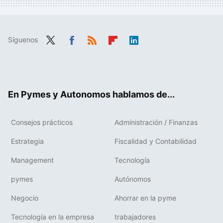
Síguenos
Twit
Fac
RSS
Flip
Link
ter
ebo
boa
edIn
ok
rd
En Pymes y Autonomos hablamos de...
Consejos prácticos
Administración / Finanzas
Estrategia
Fiscalidad y Contabilidad
Management
Tecnología
pymes
Autónomos
Negocio
Ahorrar en la pyme
Tecnología en la empresa
trabajadores