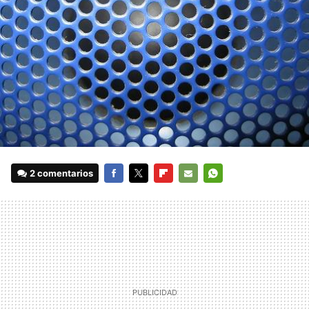
2 comentarios
FACEBOOK
TWITTER
FLIPBOARD
E-
WHATSAPP
MAIL