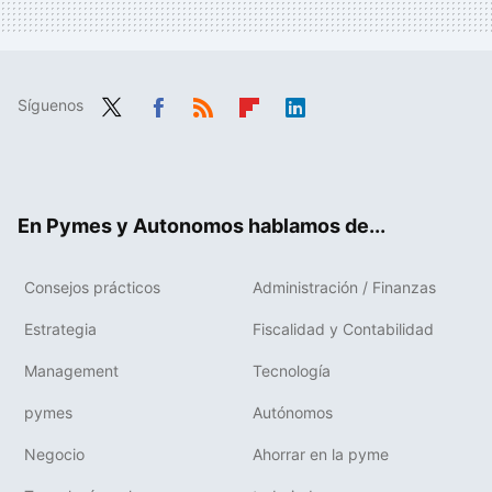
Síguenos
Twit
Fac
RSS
Flip
Link
ter
ebo
boa
edIn
ok
rd
En Pymes y Autonomos hablamos de...
Consejos prácticos
Administración / Finanzas
Estrategia
Fiscalidad y Contabilidad
Management
Tecnología
pymes
Autónomos
Negocio
Ahorrar en la pyme