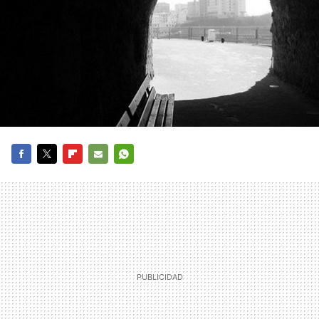
FACEBOOK
TWITTER
FLIPBOARD
E-
WHATSAPP
MAIL