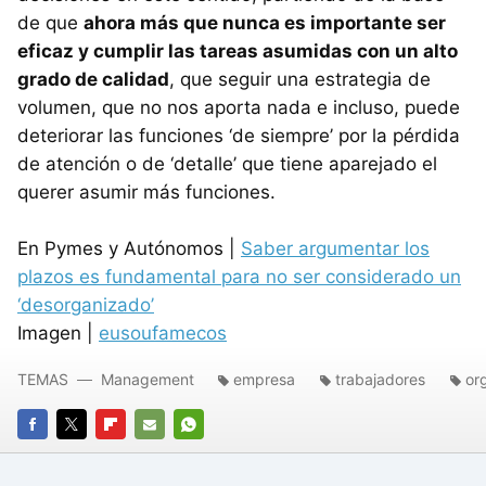
de que
ahora más que nunca es importante ser
eficaz y cumplir las tareas asumidas con un alto
grado de calidad
, que seguir una estrategia de
volumen, que no nos aporta nada e incluso, puede
deteriorar las funciones ‘de siempre’ por la pérdida
de atención o de ‘detalle’ que tiene aparejado el
querer asumir más funciones.
En Pymes y Autónomos |
Saber argumentar los
plazos es fundamental para no ser considerado un
‘desorganizado’
Imagen |
eusoufamecos
TEMAS
Management
empresa
trabajadores
or
FACEBOOK
TWITTER
FLIPBOARD
E-
WHATSAPP
MAIL