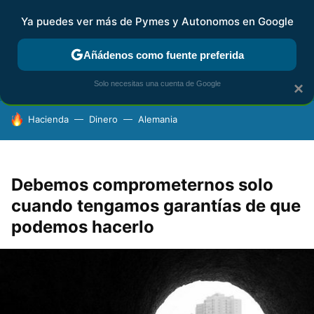
Ya puedes ver más de Pymes y Autonomos en Google
FISCALIDAD Y CONTABILIDAD
KIT DIGITAL
RENTA
AG
Añádenos como fuente preferida
Solo necesitas una cuenta de Google
×
HOY SE HABLA DE
Hacienda
Dinero
Alemania
Debemos comprometernos solo
cuando tengamos garantías de que
podemos hacerlo