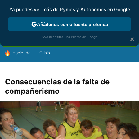
Ya puedes ver más de Pymes y Autonomos en Google
FISCALIDAD Y CONTABILIDAD
KIT DIGITAL
RENTA
AG
Añádenos como fuente preferida
Solo necesitas una cuenta de Google
×
HOY SE HABLA DE
Hacienda
Crisis
Consecuencias de la falta de
compañerismo