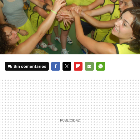
Sin comentarios
FACEBOOK
TWITTER
FLIPBOARD
E-
WHATSAPP
MAIL