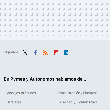
Síguenos
Twit
Fac
RSS
Flip
Link
ter
ebo
boa
edIn
ok
rd
En Pymes y Autonomos hablamos de...
Consejos prácticos
Administración / Finanzas
Estrategia
Fiscalidad y Contabilidad