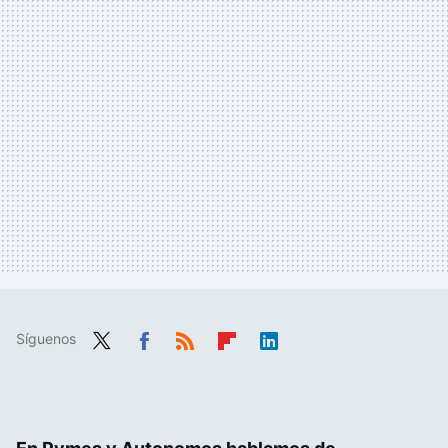
Síguenos
Twit
Fac
RSS
Flip
Link
ter
ebo
boa
edIn
ok
rd