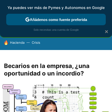
Ya puedes ver más de Pymes y Autonomos en Google
FISCALIDAD Y CONTABILIDAD
KIT DIGITAL
RENTA
AG
Añádenos como fuente preferida
Solo necesitas una cuenta de Google
×
HOY SE HABLA DE
Hacienda
Crisis
Becarios en la empresa, ¿una
oportunidad o un incordio?