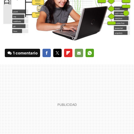
1 comentario
FACEBOOK
TWITTER
FLIPBOARD
E-
WHATSAPP
MAIL