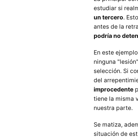
estudiar si rea
un tercero
. Est
antes de la retr
podría no dete
En este ejemplo 
ninguna "lesión
selección. Si c
del arrepentimi
improcedente
p
tiene la misma 
nuestra parte.
Se matiza, adem
situación de es