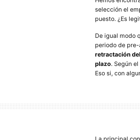
Hemos encontrad
selección el em
puesto. ¿Es le
De igual modo q
periodo de pre-a
retractación d
plazo
. Según el
Eso si, con alg
La principal co