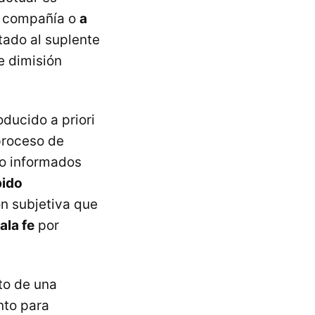
a compañía o
a
atado al suplente
e dimisión
oducido a priori
proceso de
do informados
ido
n subjetiva que
ala fe
por
to de una
nto para