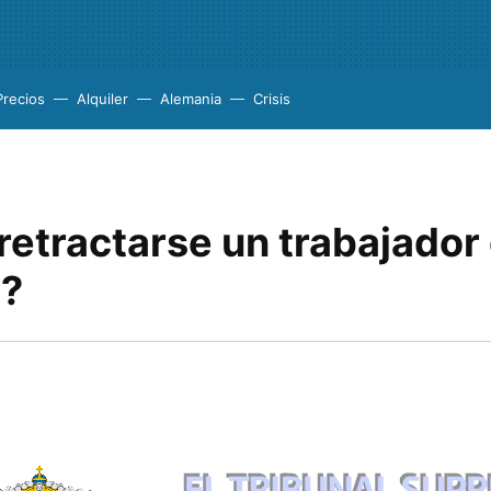
Precios
Alquiler
Alemania
Crisis
retractarse un trabajador
o?