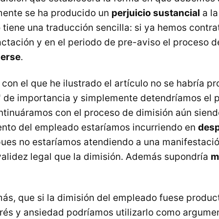
lmente se ha producido un
perjuicio sustancial
a l
o tiene una traducción sencilla: si ya hemos contr
actación y en el periodo de pre-aviso el proceso d
nerse
.
con el que he ilustrado el artículo no se habría pr
" de importancia y simplemente detendríamos el 
ontinuáramos con el proceso de dimisión aún sien
ento del empleado estaríamos incurriendo en
desp
ues no estaríamos atendiendo a una manifestació
validez legal que la dimisión. Además supondría
m
ás, que si la dimisión del empleado fuese produc
trés y ansiedad podríamos utilizarlo como argume