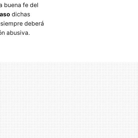
a buena fe del
caso
dichas
e siempre deberá
ón abusiva.