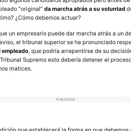
o algunos candidatos apropiados pero antes de f
pleado "original"
da marcha atrás a su voluntad
de
gitimo? ¿Cómo debemos actuar?
ue un empresario puede dar marcha atrás a un de
viso, el tribunal superior se ha pronunciado respe
el empleado
, que podría arrepentirse de su decisi
 Tribunal Supremo esto debería detener el proceso
unos matices.
ndición que establecerá la forma en que debemos 