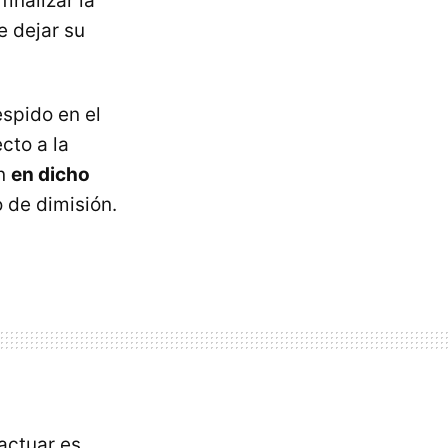
inalizar la
 dejar su
spido en el
cto a la
ón
en dicho
 de dimisión.
actuar es