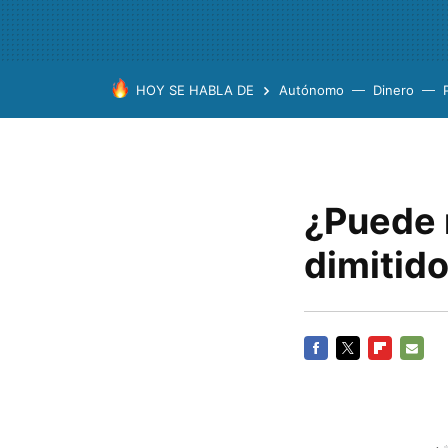
HOY SE HABLA DE
Autónomo
Dinero
¿Puede 
dimitid
FACEBOOK
TWITTER
FLIPBOARD
E-
MAIL