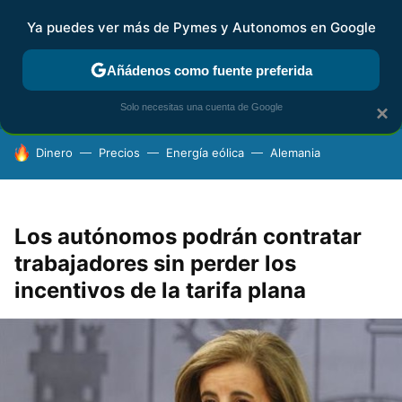
Ya puedes ver más de Pymes y Autonomos en Google
FISCALIDAD Y CONTABILIDAD
KIT DIGITAL
RENTA
AG
Añádenos como fuente preferida
Solo necesitas una cuenta de Google
×
HOY SE HABLA DE
Dinero
Precios
Energía eólica
Alemania
Los autónomos podrán contratar
trabajadores sin perder los
incentivos de la tarifa plana