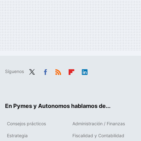
Síguenos
Twit
Fac
RSS
Flip
Link
ter
ebo
boa
edIn
ok
rd
En Pymes y Autonomos hablamos de...
Consejos prácticos
Administración / Finanzas
Estrategia
Fiscalidad y Contabilidad