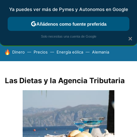
Ya puedes ver más de Pymes y Autonomos en Google
FISCALIDAD Y CONTABILIDAD
KIT DIGITAL
RENTA
AG
Añádenos como fuente preferida
Solo necesitas una cuenta de Google
×
HOY SE HABLA DE
Dinero
Precios
Energía eólica
Alemania
Las Dietas y la Agencia Tributaria