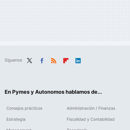
Síguenos
Twit
Fac
RSS
Flip
Link
ter
ebo
boa
edIn
ok
rd
En Pymes y Autonomos hablamos de...
Consejos prácticos
Administración / Finanzas
Estrategia
Fiscalidad y Contabilidad