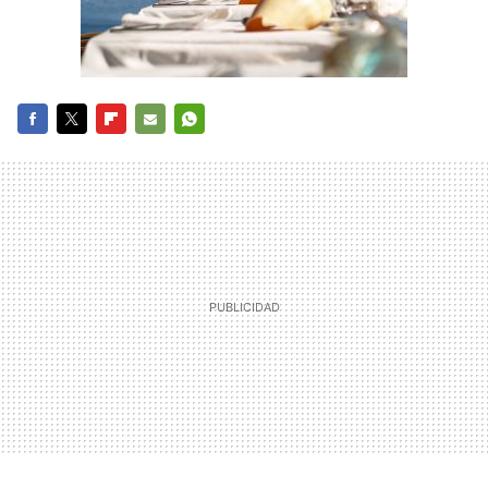
FACEBOOK
TWITTER
FLIPBOARD
E-
WHATSAPP
MAIL