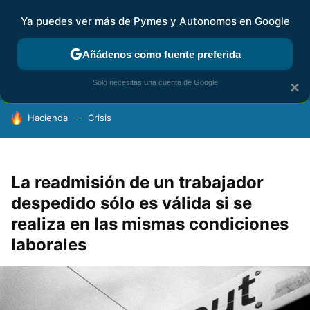
Ya puedes ver más de Pymes y Autonomos en Google
FISCALIDAD Y CONTABILIDAD
KIT DIGITAL
RENTA
AG
Añádenos como fuente preferida
Solo necesitas una cuenta de Google
×
HOY SE HABLA DE
Hacienda
Crisis
La readmisión de un trabajador
despedido sólo es válida si se
realiza en las mismas condiciones
laborales