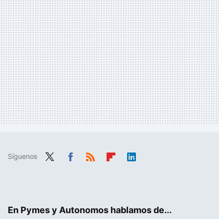
Síguenos
Twit
Fac
RSS
Flip
Link
ter
ebo
boa
edIn
ok
rd
En Pymes y Autonomos hablamos de...