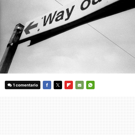
1 comentario
FACEBOOK
TWITTER
FLIPBOARD
E-
WHATSAPP
MAIL