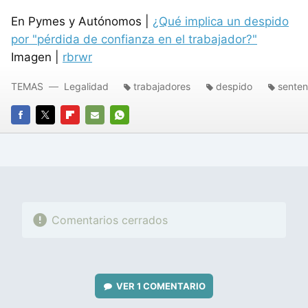
En Pymes y Autónomos |
¿Qué implica un despido
por "pérdida de confianza en el trabajador?"
Imagen |
rbrwr
TEMAS
Legalidad
trabajadores
despido
senten
FACEBOOK
TWITTER
FLIPBOARD
E-
WHATSAPP
MAIL
Comentarios cerrados
VER
1 COMENTARIO