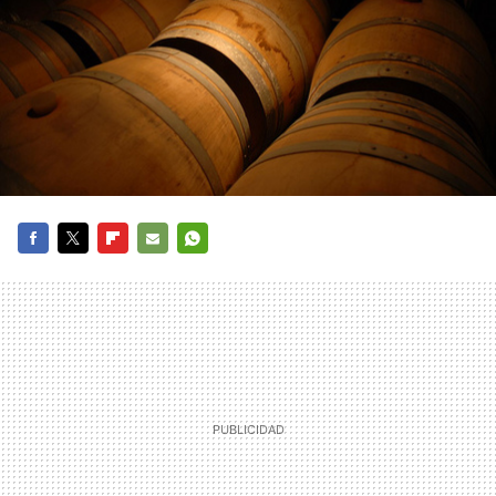
FACEBOOK
TWITTER
FLIPBOARD
E-
WHATSAPP
MAIL