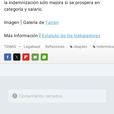
la indemnización sólo mejora si se prospera en
categoría y salario.
Imagen | Galería de
Farreri
Más información |
Estatuto de los trabajadores
TEMAS
Legalidad
Reflexiones
despido
Indemniza
FACEBOOK
TWITTER
FLIPBOARD
E-
WHATSAPP
MAIL
Comentarios cerrados