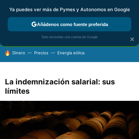
Ya puedes ver más de Pymes y Autonomos en Google
FISCALIDAD Y CONTABILIDAD
KIT DIGITAL
RENTA
AG
Añádenos como fuente preferida
Solo necesitas una cuenta de Google
×
HOY SE HABLA DE
Dinero
Precios
Energía eólica
La indemnización salarial: sus
límites