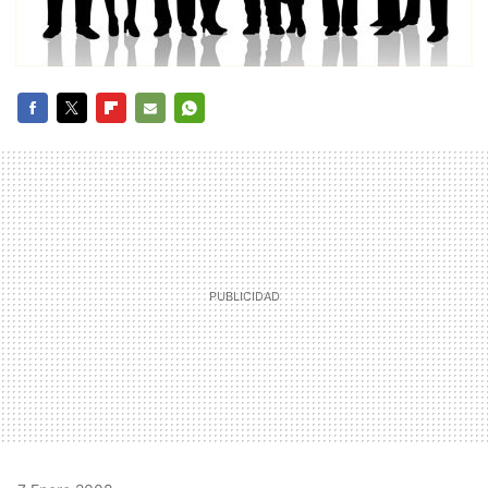
FACEBOOK
TWITTER
FLIPBOARD
E-
WHATSAPP
MAIL