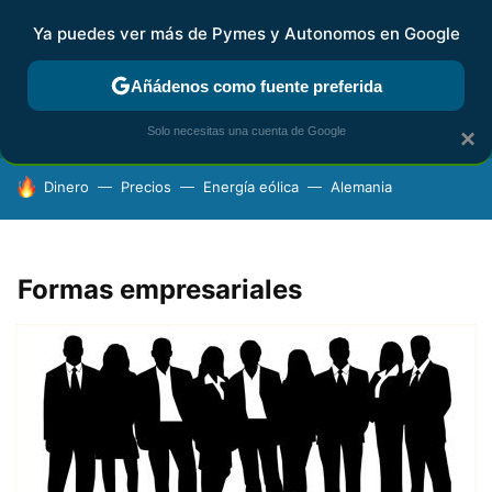
Ya puedes ver más de Pymes y Autonomos en Google
FISCALIDAD Y CONTABILIDAD
KIT DIGITAL
RENTA
AG
Añádenos como fuente preferida
Solo necesitas una cuenta de Google
×
HOY SE HABLA DE
Dinero
Precios
Energía eólica
Alemania
Formas empresariales