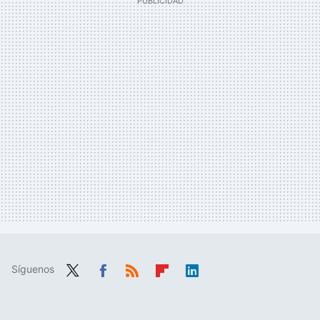
Síguenos
Twit
Fac
RSS
Flip
Link
ter
ebo
boa
edIn