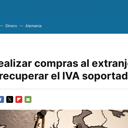
Dinero
Alemania
ealizar compras al extran
recuperar el IVA soporta
ACEBOOK
TWITTER
FLIPBOARD
E-
MAIL