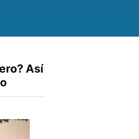
jero? Así
do