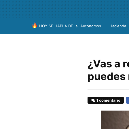
HOY SE HABLA DE
Autónomos
Hacienda
¿Vas a r
puedes 
1 comentario
F