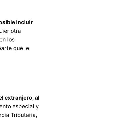
osible incluir
uier otra
en los
arte que le
l extranjero, al
iento especial y
cia Tributaria,