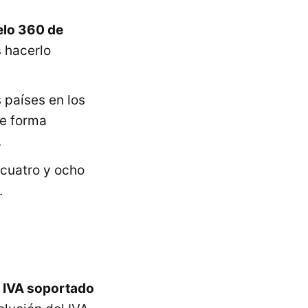
elo 360 de
s hacerlo
 países en los
de forma
.
 cuatro y ocho
.
el IVA soportado