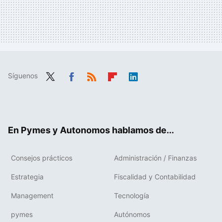
Síguenos
Twit
Fac
RSS
Flip
Link
ter
ebo
boa
edIn
ok
rd
En Pymes y Autonomos hablamos de...
Consejos prácticos
Administración / Finanzas
Estrategia
Fiscalidad y Contabilidad
Management
Tecnología
pymes
Autónomos