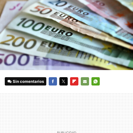
Sin comentarios
FACEBOOK
TWITTER
FLIPBOARD
E-
WHATSAPP
MAIL