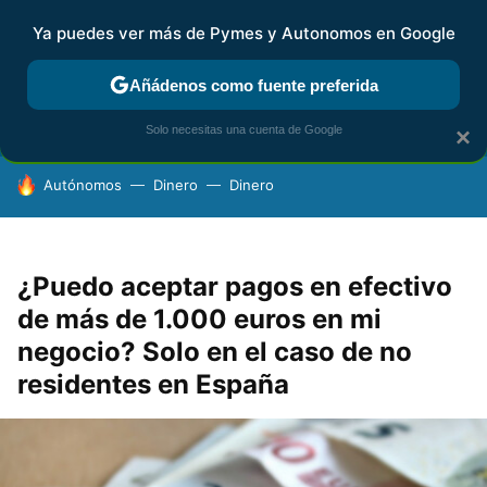
Ya puedes ver más de Pymes y Autonomos en Google
FISCALIDAD Y CONTABILIDAD
KIT DIGITAL
RENTA
AG
Añádenos como fuente preferida
Solo necesitas una cuenta de Google
×
HOY SE HABLA DE
Autónomos
Dinero
Dinero
¿Puedo aceptar pagos en efectivo
de más de 1.000 euros en mi
negocio? Solo en el caso de no
residentes en España