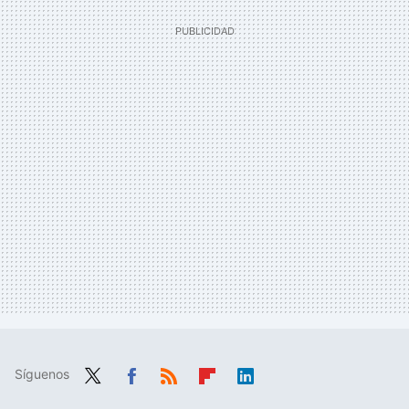
Síguenos
Twit
Fac
RSS
Flip
Link