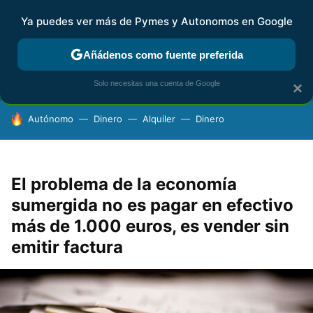
Ya puedes ver más de Pymes y Autonomos en Google
FISCALIDAD Y CONTABILIDAD
KIT DIGITAL
RENTA
AG
Añádenos como fuente preferida
Solo necesitas una cuenta de Google
×
HOY SE HABLA DE
Autónomo
Dinero
Alquiler
Dinero
El problema de la economía
sumergida no es pagar en efectivo
más de 1.000 euros, es vender sin
emitir factura