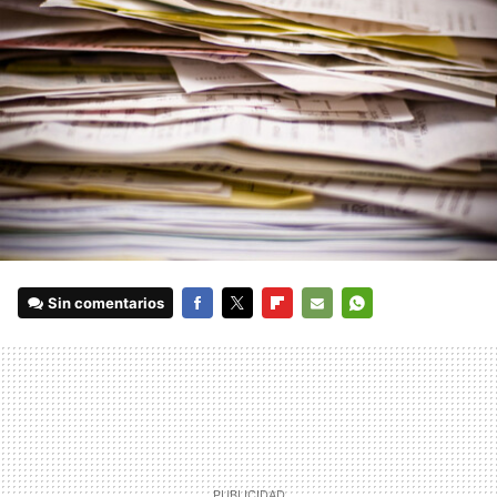
Sin comentarios
FACEBOOK
TWITTER
FLIPBOARD
E-
WHATSAPP
MAIL