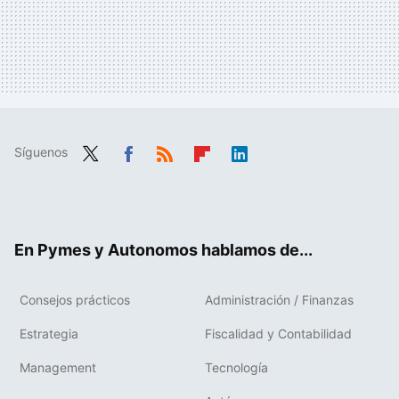
Síguenos
Twit
Fac
RSS
Flip
Link
ter
ebo
boa
edIn
ok
rd
En Pymes y Autonomos hablamos de...
Consejos prácticos
Administración / Finanzas
Estrategia
Fiscalidad y Contabilidad
Management
Tecnología