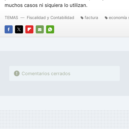
muchos casos ni siquiera lo utilizan.
TEMAS
Fiscalidad y Contabilidad
factura
economía 
FACEBOOK
TWITTER
FLIPBOARD
E-
WHATSAPP
MAIL
Comentarios cerrados