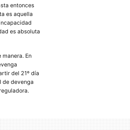
asta entonces
ta es aquella
 incapacidad
idad es absoluta
e manera. En
devenga
rtir del 21º día
al de devenga
 reguladora.