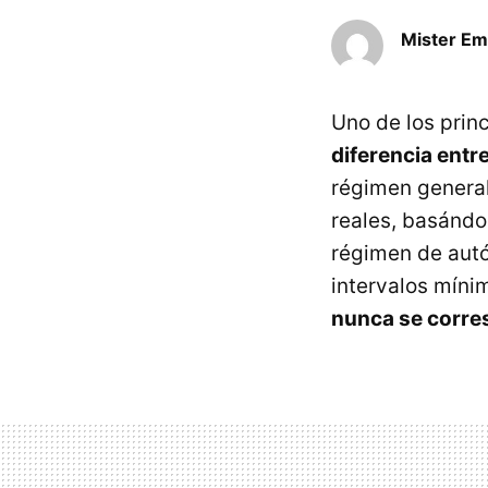
Mister E
Uno de los prin
diferencia entre
régimen general 
reales, basándo
régimen de autó
intervalos míni
nunca se corre