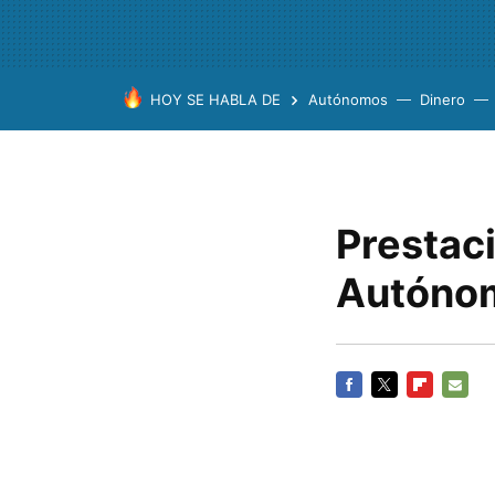
HOY SE HABLA DE
Autónomos
Dinero
Prestac
Autóno
FACEBOOK
TWITTER
FLIPBOARD
E-
MAIL