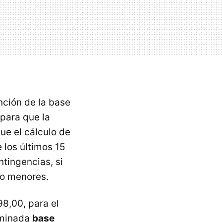
nción de la base
para que la
ue el cálculo de
 los últimos 15
ntingencias, si
ho menores.
98,00, para el
ominada
base