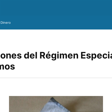
Dinero
iones del Régimen Especi
mos