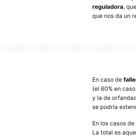
reguladora
, qu
que nos da un r
En caso de
fall
(el 60% en caso
y la de orfanda
se podría extend
En los casos de
La total es aqu