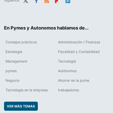
Síguenos
Twit
Fac
RSS
Flip
Link
ter
ebo
boa
edIn
ok
rd
En Pymes y Autonomos hablamos de...
Consejos prácticos
Administración / Finanzas
Estrategia
Fiscalidad y Contabilidad
Management
Tecnología
pymes
Autónomos
Negocio
Ahorrar en la pyme
Tecnología en la empresa
trabajadores
VER MÁS TEMAS