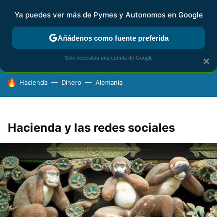
Ya puedes ver más de Pymes y Autonomos en Google
FISCALIDAD Y CONTABILIDAD
KIT DIGITAL
RENTA
AG
Añádenos como fuente preferida
Solo necesitas una cuenta de Google
×
HOY SE HABLA DE
Hacienda
Dinero
Alemania
Hacienda y las redes sociales