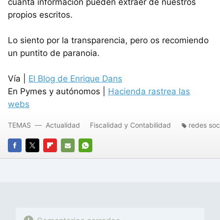
cuanta información pueden extraer de nuestros
propios escritos.
Lo siento por la transparencia, pero os recomiendo
un puntito de paranoia.
Vía |
El Blog de Enrique Dans
En Pymes y autónomos |
Hacienda rastrea las
webs
TEMAS
Actualidad
Fiscalidad y Contabilidad
redes soc
FACEBOOK
TWITTER
FLIPBOARD
E-
WHATSAPP
MAIL