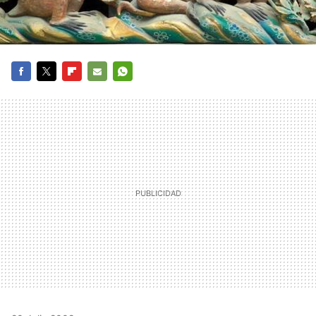
FACEBOOK
TWITTER
FLIPBOARD
E-
WHATSAPP
MAIL