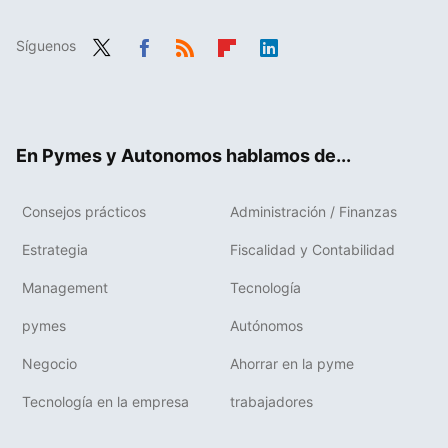
Síguenos
Twit
Fac
RSS
Flip
Link
ter
ebo
boa
edIn
ok
rd
En Pymes y Autonomos hablamos de...
Consejos prácticos
Administración / Finanzas
Estrategia
Fiscalidad y Contabilidad
Management
Tecnología
pymes
Autónomos
Negocio
Ahorrar en la pyme
Tecnología en la empresa
trabajadores