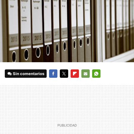
Sin comentarios
FACEBOOK
TWITTER
FLIPBOARD
E-
WHATSAPP
MAIL