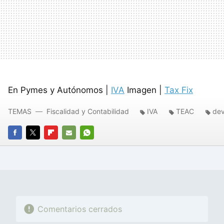
En Pymes y Autónomos |
IVA
Imagen |
Tax Fix
TEMAS
Fiscalidad y Contabilidad
IVA
TEAC
dev
FACEBOOK
TWITTER
FLIPBOARD
E-
WHATSAPP
MAIL
Comentarios cerrados