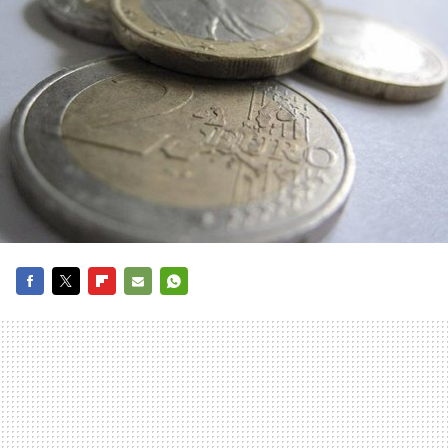
FACEBOOK
TWITTER
FLIPBOARD
E-
WHATSAPP
MAIL