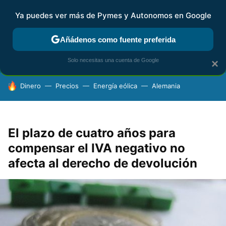
Ya puedes ver más de Pymes y Autonomos en Google
FISCALIDAD Y CONTABILIDAD
KIT DIGITAL
RENTA
AG
Añádenos como fuente preferida
Solo necesitas una cuenta de Google
×
HOY SE HABLA DE
Dinero
Precios
Energía eólica
Alemania
El plazo de cuatro años para
compensar el IVA negativo no
afecta al derecho de devolución