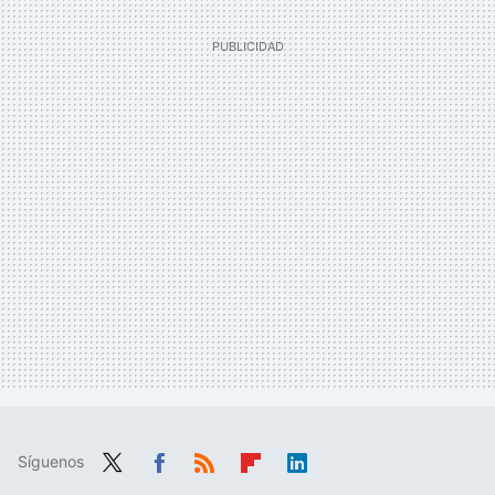
Síguenos
Twit
Fac
RSS
Flip
Link