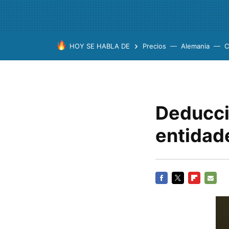
HOY SE HABLA DE
Precios
Alemania
C
Deducci
entidade
FACEBOOK
TWITTER
FLIPBOARD
E-
MAIL