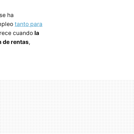
 se ha
empleo
tanto para
arece cuando
la
n de rentas
,