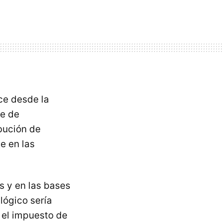
ice desde la
je de
ibución de
e en las
s y en las bases
lógico sería
n el impuesto de