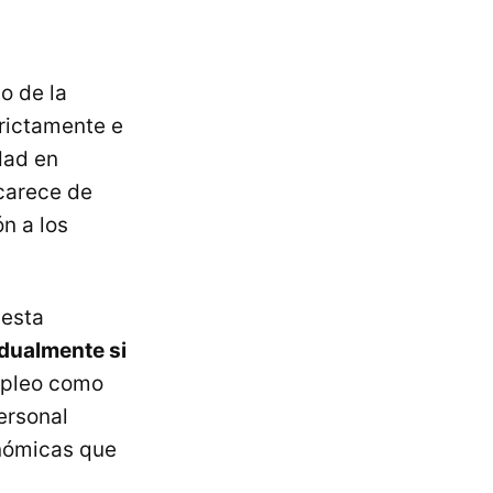
o de la
trictamente e
dad en
 carece de
ón a los
 esta
idualmente si
mpleo como
personal
onómicas que