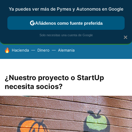
Ya puedes ver más de Pymes y Autonomos en Google
FISCALIDAD Y CONTABILIDAD
KIT DIGITAL
RENTA
AG
Añádenos como fuente preferida
Solo necesitas una cuenta de Google
×
HOY SE HABLA DE
Hacienda
Dinero
Alemania
¿Nuestro proyecto o StartUp
necesita socios?