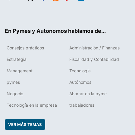
Twit
Fac
RSS
Flip
Link
ter
ebo
boa
edIn
ok
rd
En Pymes y Autonomos hablamos de...
Consejos prácticos
Administración / Finanzas
Estrategia
Fiscalidad y Contabilidad
Management
Tecnología
pymes
Autónomos
Negocio
Ahorrar en la pyme
Tecnología en la empresa
trabajadores
VER MÁS TEMAS