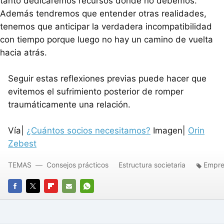
tanto dedicaremos recursos dónde no debemos.
Además tendremos que entender otras realidades,
tenemos que anticipar la verdadera incompatibilidad
con tiempo porque luego no hay un camino de vuelta
hacia atrás.
Seguir estas reflexiones previas puede hacer que
evitemos el sufrimiento posterior de romper
traumáticamente una relación.
Vía|
¿Cuántos socios necesitamos?
Imagen|
Orin
Zebest
TEMAS
Consejos prácticos
Estructura societaria
Empre
FACEBOOK
TWITTER
FLIPBOARD
E-
WHATSAPP
MAIL