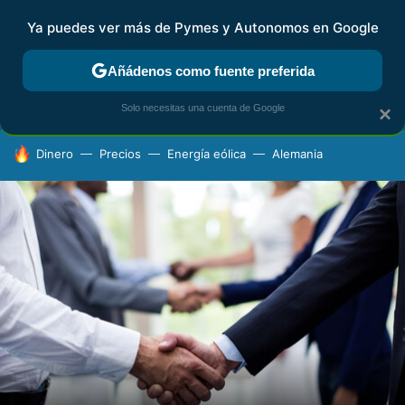
Ya puedes ver más de Pymes y Autonomos en Google
FISCALIDAD Y CONTABILIDAD
KIT DIGITAL
RENTA
AG
Añádenos como fuente preferida
Solo necesitas una cuenta de Google
×
HOY SE HABLA DE
Dinero
Precios
Energía eólica
Alemania