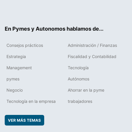
Twit
Fac
RSS
Flip
Link
ter
ebo
boa
edIn
ok
rd
En Pymes y Autonomos hablamos de...
Consejos prácticos
Administración / Finanzas
Estrategia
Fiscalidad y Contabilidad
Management
Tecnología
pymes
Autónomos
Negocio
Ahorrar en la pyme
Tecnología en la empresa
trabajadores
VER MÁS TEMAS