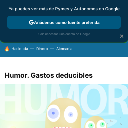
Ya puedes ver más de Pymes y Autonomos en Google
FISCALIDAD Y CONTABILIDAD
KIT DIGITAL
RENTA
AG
Añádenos como fuente preferida
Solo necesitas una cuenta de Google
×
HOY SE HABLA DE
Hacienda
Dinero
Alemania
Humor. Gastos deducibles