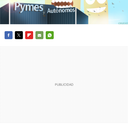
FACEBOOK
TWITTER
FLIPBOARD
E-
WHATSAPP
MAIL