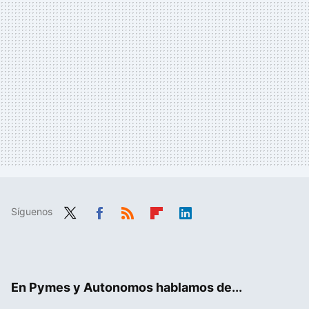
Síguenos
Twit
Fac
RSS
Flip
Link
ter
ebo
boa
edIn
ok
rd
En Pymes y Autonomos hablamos de...