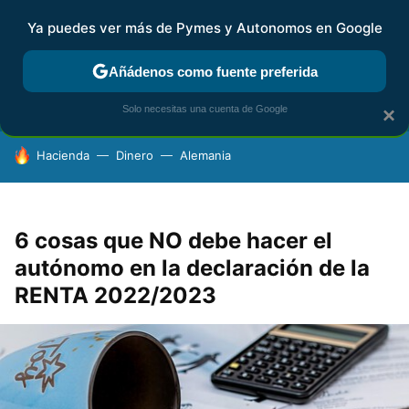
Ya puedes ver más de Pymes y Autonomos en Google
FISCALIDAD Y CONTABILIDAD
KIT DIGITAL
RENTA
AG
Añádenos como fuente preferida
Solo necesitas una cuenta de Google
×
HOY SE HABLA DE
Hacienda
Dinero
Alemania
6 cosas que NO debe hacer el
autónomo en la declaración de la
RENTA 2022/2023