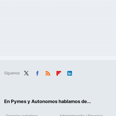
Síguenos
Twit
Fac
RSS
Flip
Link
ter
ebo
boa
edIn
ok
rd
En Pymes y Autonomos hablamos de...
Consejos prácticos
Administración / Finanzas