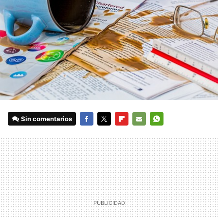
Sin comentarios
FACEBOOK
TWITTER
FLIPBOARD
E-
WHATSAPP
MAIL