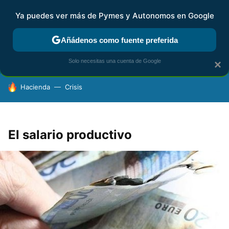
Ya puedes ver más de Pymes y Autonomos en Google
FISCALIDAD Y CONTABILIDAD
KIT DIGITAL
RENTA
AG
Añádenos como fuente preferida
Solo necesitas una cuenta de Google
×
HOY SE HABLA DE
Hacienda
Crisis
El salario productivo