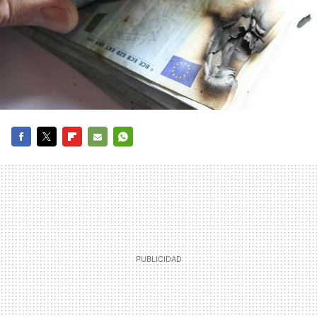
FACEBOOK
TWITTER
FLIPBOARD
E-
WHATSAPP
MAIL