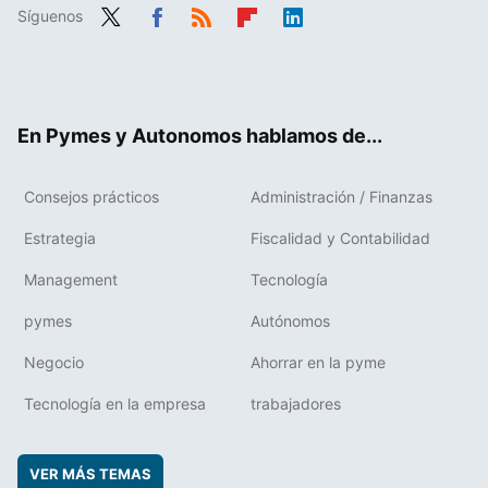
Síguenos
Twit
Fac
RSS
Flip
Link
ter
ebo
boa
edIn
ok
rd
En Pymes y Autonomos hablamos de...
Consejos prácticos
Administración / Finanzas
Estrategia
Fiscalidad y Contabilidad
Management
Tecnología
pymes
Autónomos
Negocio
Ahorrar en la pyme
Tecnología en la empresa
trabajadores
VER MÁS TEMAS