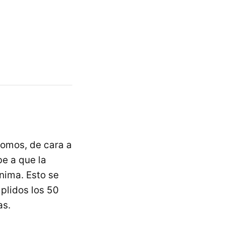
nomos, de cara a
be a que la
nima. Esto se
plidos los 50
as.