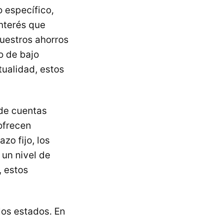
 específico,
interés que
nuestros ahorros
o de bajo
tualidad, estos
 de cuentas
ofrecen
zo fijo, los
un nivel de
, estos
los estados. En