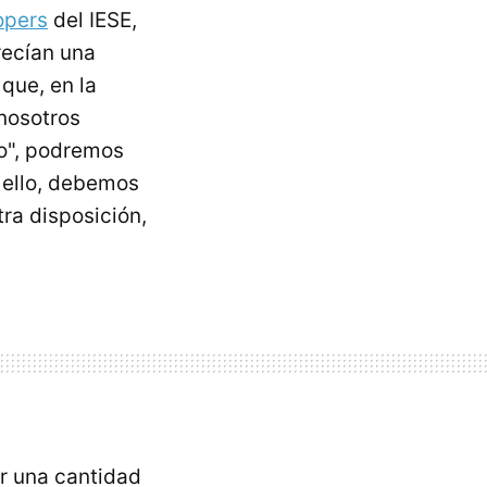
opers
del IESE,
recían una
 que, en la
nosotros
o", podremos
a ello, debemos
ra disposición,
ar una cantidad