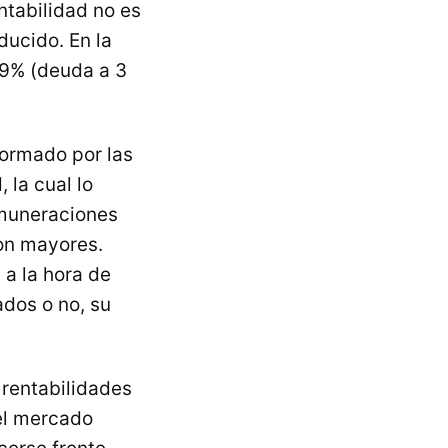
ntabilidad no es
ducido. En la
0,9% (deuda a 3
formado por las
 la cual lo
remuneraciones
son mayores.
 a la hora de
ados o no, su
 rentabilidades
el mercado