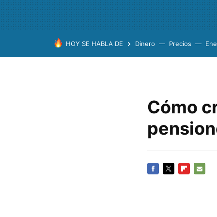
HOY SE HABLA DE
Dinero
Precios
Ene
Cómo cr
pension
FACEBOOK
TWITTER
FLIPBOARD
E-
MAIL