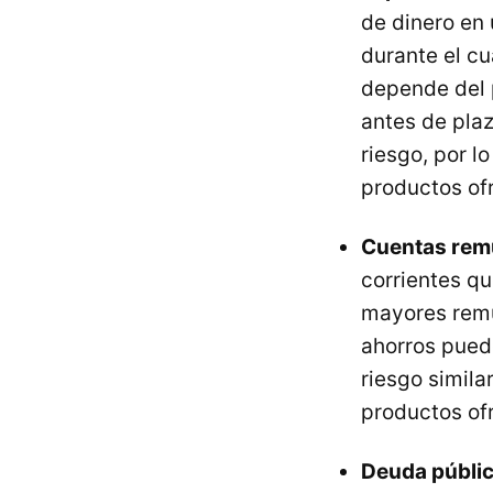
de dinero en
durante el cu
depende del p
antes de plaz
riesgo, por l
productos ofr
Cuentas rem
corrientes qu
mayores remun
ahorros pued
riesgo simila
productos of
Deuda públi