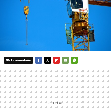
1 comentario
FACEBOOK
TWITTER
FLIPBOARD
E-
WHATSAPP
MAIL