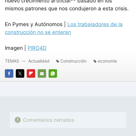
nuevo crecimiento artificial** basado en los
mismos patrones que nos condujeron a esta crisis.
En Pymes y Autónomos |
Los trabajadores de la
construcción no se enteran
Imagen |
PIRO4D
TEMAS
Actualidad
Construcción
economía
FACEBOOK
TWITTER
FLIPBOARD
E-
WHATSAPP
MAIL
Comentarios cerrados