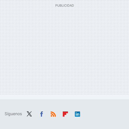
Síguenos
Twit
Fac
RSS
Flip
Link