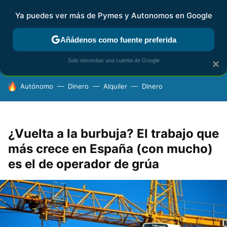
Ya puedes ver más de Pymes y Autonomos en Google
FISCALIDAD Y CONTABILIDAD
KIT DIGITAL
RENTA
AG
Añádenos como fuente preferida
Solo necesitas una cuenta de Google
×
HOY SE HABLA DE
Autónomo
Dinero
Alquiler
Dinero
¿Vuelta a la burbuja? El trabajo que
más crece en España (con mucho)
es el de operador de grúa