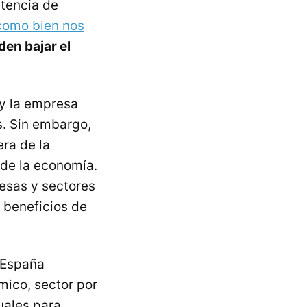
stencia de
como bien nos
en bajar el
 y la empresa
es. Sin embargo,
era de la
 de la economía.
resas y sectores
 beneficios de
 España
mico, sector por
uales para