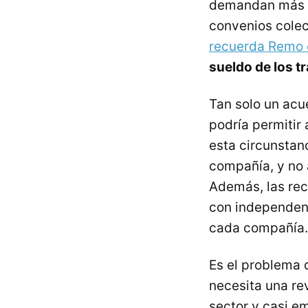
demandan más pr
convenios colec
recuerda Remo e
sueldo de los t
Tan solo un acu
podría permitir 
esta circunstan
compañía, y no 
Además, las rec
con independenc
cada compañía.
Es el problema
necesita una re
sector y casi e