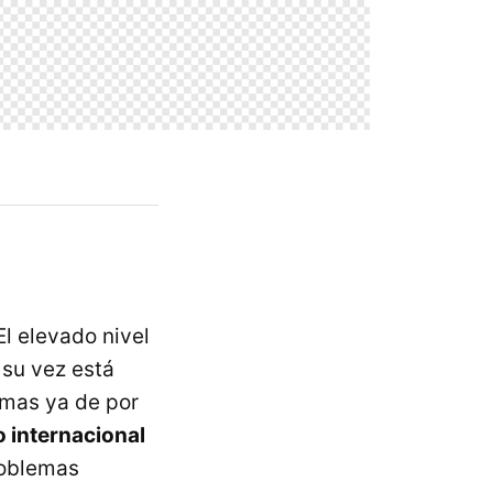
l elevado nivel
 su vez está
emas ya de por
 internacional
roblemas