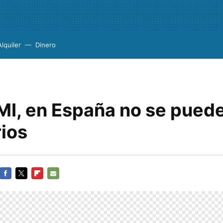
Alquiler
Dinero
MI, en España no se puede
rios
FACEBOOK
TWITTER
FLIPBOARD
E-
MAIL