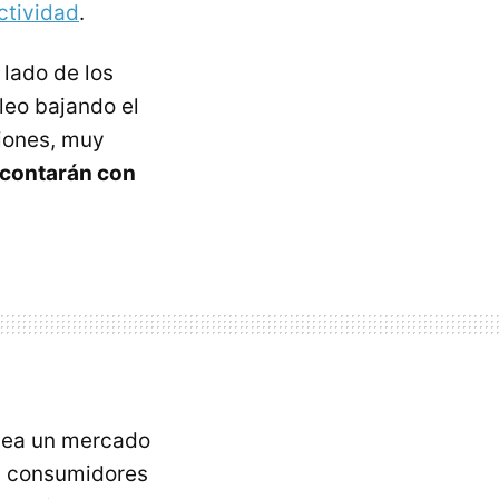
uctividad
.
 lado de los
leo bajando el
siones, muy
 contarán con
sea un mercado
os consumidores