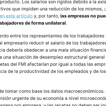
oducto. Los salarios son rígidos debido a la exi
tivos que impiden una reducción de los mismos,
n este artículo
y, por tanto,
las empresas no pued
rabajadores de forma unilateral
.
erdo entre los representantes de los trabajadores
al empresario reducir el salario de los trabajador
cia debería obedecer a una mala situación financi
a una situación de desempleo estructural general
etas del FMI afectarían por igual a todas las emp
ia de la productividad de los empleados y de los
 de tomar como base los datos macroeconómicos.
visión urgente de su economía a nivel microeconó
mpresa por empresa, y las recetas no deben ser ig